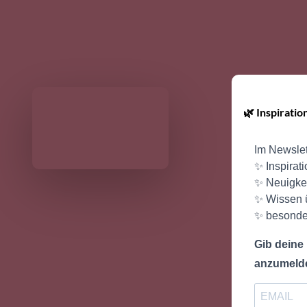
Set
Louisa
20. April 2026
🌿 Inspirati
Im Newslett
✨ Inspirat
✨ Neuigkei
✨ Wissen 
✨ besonde
Gib deine
anzumeld