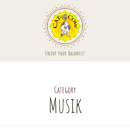
Das erwartet Euch
Yoga für Schwangere
Category
Die bunte Welt des Cat & Cow
Du 
tei
Erlebe eine harmonische
Musik
Schwangerschaftsreise bei Cat & Cow
Lineup
Zeitplan nach Tagen
Yoga für Kinder
Häu
Fördere die körperliche und geistige
Ticket Infos
Gesundheit deiner Kinder
Rund um die Tickets