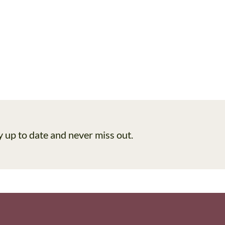
Louisa
Live
15. Mai 2026
„Spiritual
MUSIK
Pop“
Live „Spiritual Pop“ – Yilmaz
–
Koshua
Yilmaz
Koshua
y up to date and never miss out.
Herr
Louisa
2. Mai 2026
Wurzl
MUSIK
–
Herr Wurzl – DJ Set
DJ