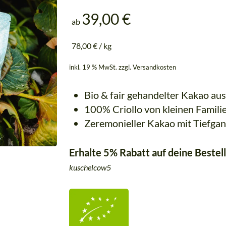
Imp
Yoga für Anfänger
39,00
€
ab
Tauche ein in die Welt des Yoga für
Tickets
Anfänger
jetzt kaufen
78,00
€
/
kg
Abnehmen mit Yoga
Entdecke die effektive und
inkl. 19 % MwSt.
zzgl.
Versandkosten
ganzheitliche Methode, um Gewicht z
verlieren
Bio & fair gehandelter Kakao aus
Online Yoga
100% Criollo von kleinen Famili
Yoga von Zuhause nach eigenem
Zeitplan gestalten
Zeremonieller Kakao mit Tiefga
Erhalte 5% Rabatt auf deine Bestel
kuschelcow5