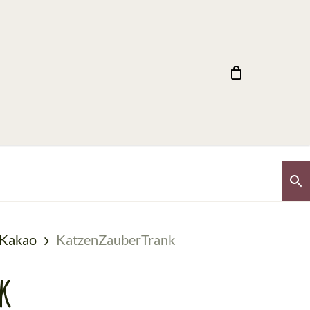
Close
Cart
Bewerbung
möchtest aktiv am Festival
Cat & Cow
lnehmen?
Kakao
KatzenZauberTrank
Magazin
FAQ
fig gestellte Fragen
k
Fotos