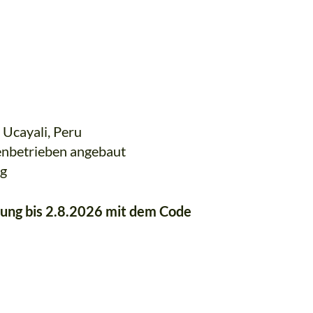
ressionen – finde dich!
2021
2022
2023
2024
2025
u
 Ucayali, Peru
enbetrieben angebaut
ng
lung bis 2.8.2026 mit dem Code