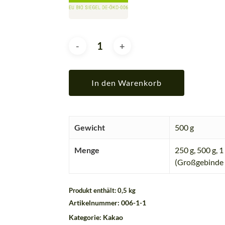
In den Warenkorb
Gewicht
500 g
Menge
250 g
,
500 g
,
1
(Großgebinde 
Produkt enthält: 0,5
kg
Artikelnummer:
006-1-1
Kategorie:
Kakao