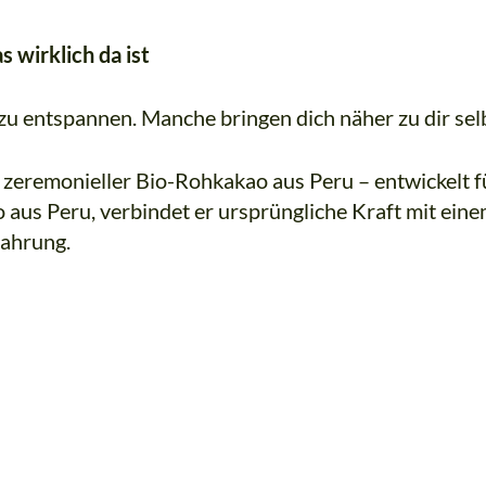
as wirklich da ist
 zu entspannen. Manche bringen dich näher zu dir sel
 zeremonieller Bio-Rohkakao aus Peru – entwickelt f
us Peru, verbindet er ursprüngliche Kraft mit eine
fahrung.
Rohkakao
K
für
Rituale
&
Meditation