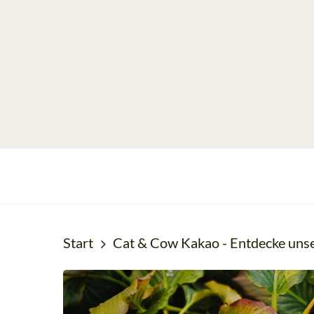
Skip
to
main
content
Start
Cat & Cow Kakao - Entdecke unser