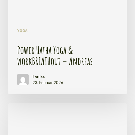
YOGA
Power Hatha Yoga &
workBREATHout – Andreas
Louisa
23. Februar 2026
Waldyoga
&
Waldbaden
–
Anja