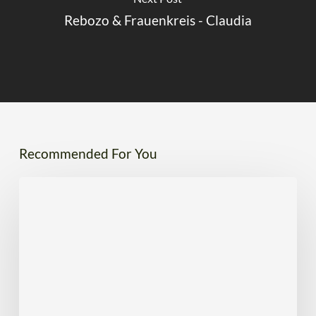
Rebozo & Frauenkreis - Claudia
Recommended For You
Power
Hatha
Yoga
&
workBREATHout
–
Andreas