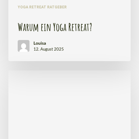
YOGA RETREAT RATGEBER
Warum ein Yoga Retreat?
Louisa
12. August 2025
Brüderliches
Atmen
–
Ein
Heiliger
Raum
für
Männer
–
Robin