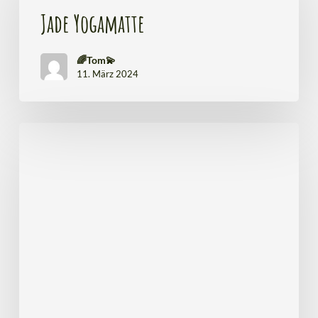
Jade Yogamatte
🌈Tom💫
11. März 2024
Warum
ein
Yoga
Retreat?