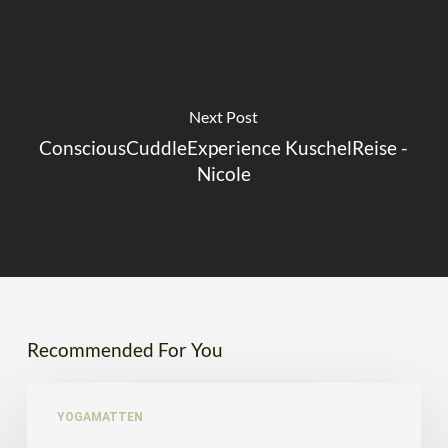
Next Post
ConsciousCuddleExperience KuschelReise -
Nicole
Recommended For You
Jade
Yogamatte
YOGAMATTEN