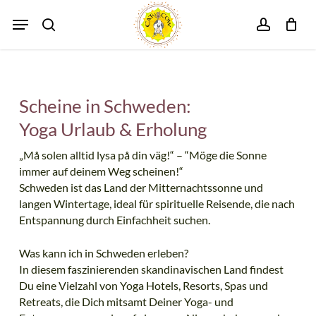
Skip
Menu
search
account
to
Close
Cart
main
Cart
content
Scheine in Schweden:
Yoga Urlaub & Erholung
„Må solen alltid lysa på din väg!“ – “Möge die Sonne
immer auf deinem Weg scheinen!“
Schweden ist das Land der Mitternachtssonne und
langen Wintertage, ideal für spirituelle Reisende, die nach
Entspannung durch Einfachheit suchen.
Was kann ich in Schweden erleben?
In diesem faszinierenden skandinavischen Land findest
Du eine Vielzahl von Yoga Hotels, Resorts, Spas und
Retreats, die Dich mitsamt Deiner Yoga- und