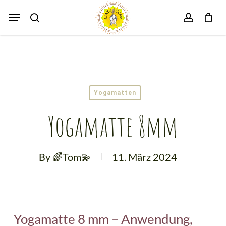
Skip
Menu
search
account
to
Close
Cart
main
Cart
content
Yogamatten
Yogamatte 8mm
By
🌈Tom💫
11. März 2024
Yogamatte 8 mm – Anwendung,